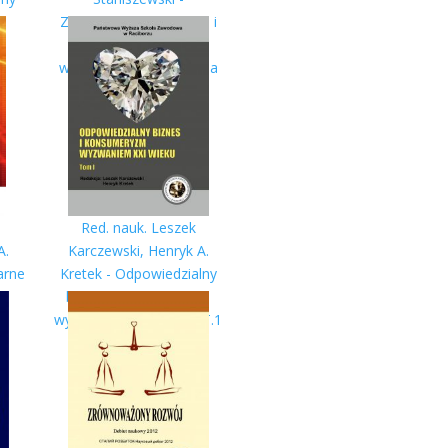
e
Zrównoważony rozwój i
t
europejski zielony ład
wektorami doskonalenia
warsztatu naukowca
Red. nauk. Leszek
A.
Karczewski, Henryk A.
arne
Kretek - Odpowiedzialny
biznes i konsumeryzm
wyzwaniem XXI wieku. T.1
,
ia