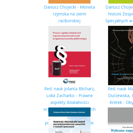
Dariusz Chojecki - Moneta
Dariusz Chojec
rzymska na ziemi
historii Zesp
raciborskiej
Specjalnych w
(1949-2
Red. nauk Jolanta Blicharz,
Red. nauk M
Lidia Zacharko - Prawne
Durzewska, 
aspekty działalności
Kretek - Ob
organizacji pozarządowych
aspek
(organizacji pożytku
fenomenolo
publicznego). Wyd. drugie
uzupełnione