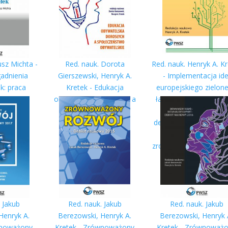
usz Michta -
Red. nauk. Dorota
Red. nauk. Henryk A. K
adnienia
Gierszewski, Henryk A.
- Implementacja ide
k: praca
Kretek - Edukacja
europejskiego zielon
owa
obywatelska dorosłych a
ładu na bazie społecz
społeczeństwo
gospodarki rynkowe
obywatelskie
determinantą zarządz
w realizacji założe
zrównoważonego roz
 Jakub
Red. nauk. Jakub
Red. nauk. Jakub
Henryk A.
Berezowski, Henryk A.
Berezowski, Henryk 
wnoważony
Kretek - Zrównoważony
Kretek - Zrównoważ