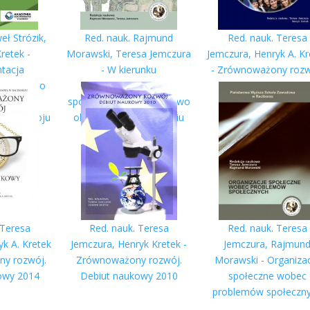
eł Strózik,
Red. nauk. Rajmund
Red. nauk. Teresa
retek -
Morawski, Teresa Jemczura
Jemczura, Henryk A. Kr
tacja
- W kierunku
- Zrównoważony rozw
 zielonego
samoorganizacji
Debiut naukowy 20
cją idei
społecznej. Społeczeństwo
go rozwoju
obywatelskie w działaniu
 Teresa
Red. nauk. Teresa
Red. nauk. Teresa
k A. Kretek
Jemczura, Henryk Kretek -
Jemczura, Rajmun
ny rozwój.
Zrównoważony rozwój.
Morawski - Organiza
owy 2014
Debiut naukowy 2010
społeczne wobec
problemów społeczn