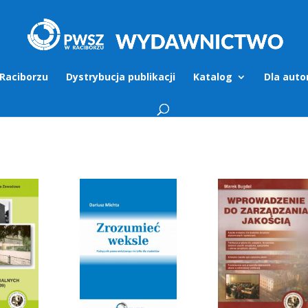
Raciborzu
Dystrybucja publikacji
Katalog
Dla auto