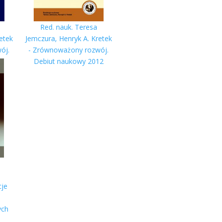
Red. nauk. Teresa
etek
Jemczura, Henryk A. Kretek
ój.
- Zrównoważony rozwój.
11
Debiut naukowy 2012
d
cje
ych