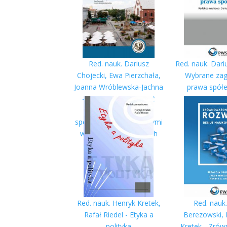
Red. nauk. Dariusz
Red. nauk. Dari
Chojecki, Ewa Pierzchała,
Wybrane zag
Joanna Wróblewska-Jachna
prawa spółe
- Tradycje i przyszłość
zbior
badań nad
społecznościami lokalnymi
w naukach społecznych
Red. nauk. Henryk Kretek,
Red. nauk.
Rafał Riedel - Etyka a
Berezowski, 
polityka
Kretek - Zró