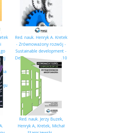
retek
Red. nauk. Henryk A. Kretek
i
- Zrównoważony rozwój -
ego
Sustainable development -
nej
Debiut naukowy 2018. T.10
j
ania
ń
woju
Red. nauk. Jerzy Buzek,
A.
Henryk A, Kretek, Michał
ony
Staniszewski -