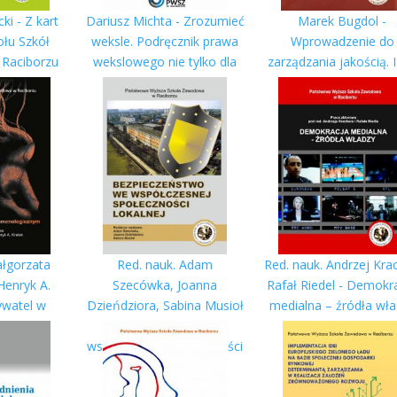
ki - Z kart
Dariusz Michta - Zrozumieć
Marek Bugdol -
ołu Szkół
weksle. Podręcznik prawa
Wprowadzenie do
 Raciborzu
wekslowego nie tylko dla
zarządzania jakością. 
009)
studentów
TQM, administracja.
ałgorzata
Red. nauk. Adam
Red. nauk. Andrzej Kra
Henryk A.
Szecówka, Joanna
Rafał Riedel - Demokr
ywatel w
Dzieńdziora, Sabina Musioł
medialna – źródła wł
cie
- Bezpieczeństwo we
gicznym
współczesnej społeczności
lokalnej