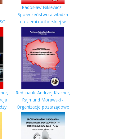
Radosław Niklewicz -
Społeczeństwo a władza
ISO,
na ziemi raciborskiej w
..
latach 1945-1947
cher,
Red. nauk. Andrzej Kracher,
acja
Rajmund Morawski -
adzy
Organizacje pozarządowe
w społeczeństwie
obywatelskim