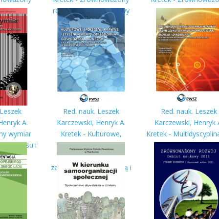
tainable
rozwój. Debiut naukowy
rozwój. Sustainabl
 - Debiut
2015
development. Debiu
 2017
naukowy 2016
 Leszek
Red. nauk. Leszek
Red. nauk. Leszek
Henryk A.
Karczewski, Henryk A.
Karczewski, Henryk 
zny wymiar
Kretek - Kulturowe,
Kretek - Multidyscyplin
go biznesu i
społeczne, prawne i
uwarunkowania
zmu na
etyczne aspekty
bezpieczeństwa
XI wieku
zarządzania gospodarką i
międzynarodowego
biznesem
biznesu i zarządzan