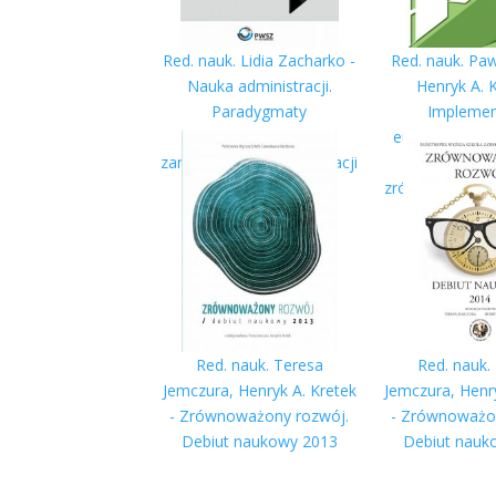
Red. nauk. Lidia Zacharko -
Red. nauk. Paw
Nauka administracji.
Henryk A. K
Paradygmaty
Implemen
współczesnego
europejskiego
zarządzania w administracji
ładu realiza
publicznej
zrównoważone
Red. nauk. Teresa
Red. nauk.
Jemczura, Henryk A. Kretek
Jemczura, Henry
- Zrównoważony rozwój.
- Zrównoważo
Debiut naukowy 2013
Debiut nauk