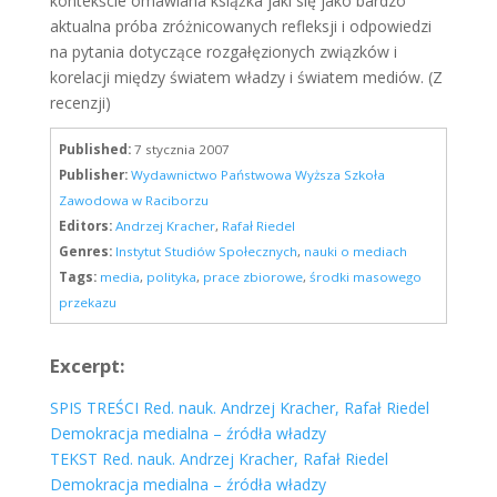
kontekście omawiana książka jaki się jako bardzo
aktualna próba zróżnicowanych refleksji i odpowiedzi
na pytania dotyczące rozgałęzionych związków i
korelacji między światem władzy i światem mediów. (Z
recenzji)
Published:
7 stycznia 2007
Publisher:
Wydawnictwo Państwowa Wyższa Szkoła
Zawodowa w Raciborzu
Editors:
Andrzej Kracher
,
Rafał Riedel
Genres:
Instytut Studiów Społecznych
,
nauki o mediach
Tags:
media
,
polityka
,
prace zbiorowe
,
środki masowego
przekazu
Excerpt:
SPIS TREŚCI Red. nauk. Andrzej Kracher, Rafał Riedel
Demokracja medialna – źródła władzy
TEKST Red. nauk. Andrzej Kracher, Rafał Riedel
Demokracja medialna – źródła władzy