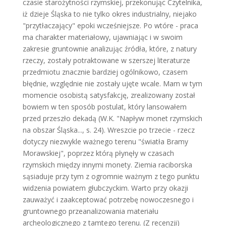
czasie starożytności rzymskiej, przekonując Czytelnika,
iż dzieje Śląska to nie tylko okres industrialny, niejako
"przytłaczający" epoki wcześniejsze. Po wtóre - praca
ma charakter materiałowy, ujawniając i w swoim
zakresie gruntownie analizując źródła, które, z natury
rzeczy, zostały potraktowane w szerszej literaturze
przedmiotu znacznie bardziej ogólnikowo, czasem
błędnie, względnie nie zostały ujęte wcale. Mam w tym
momencie osobistą satysfakcję, zrealizowany został
bowiem w ten sposób postulat, który lansowałem
przed przeszło dekadą (W.K. "Napływ monet rzymskich
na obszar Śląska..., s. 24). Wreszcie po trzecie - rzecz
dotyczy niezwykle ważnego terenu "światła Bramy
Morawskiej", poprzez którą płynęły w czasach
rzymskich między innymi monety. Ziemia raciborska
sąsiaduje przy tym z ogromnie ważnym z tego punktu
widzenia powiatem głubczyckim. Warto przy okazji
zauważyć i zaakceptować potrzebę nowoczesnego i
gruntownego przeanalizowania materiału
archeologicznego z tamtego terenu. (Z recenzji)