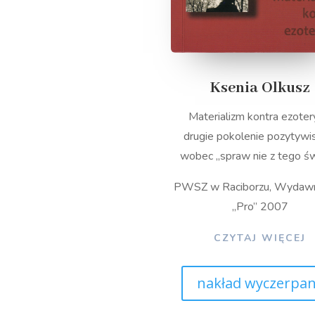
Ksenia Olkusz
Materializm kontra ezoter
drugie pokolenie pozytyw
wobec „spraw nie z tego św
PWSZ w Raciborzu, Wydaw
„Pro” 2007
CZYTAJ WIĘCEJ
nakład wyczerpa