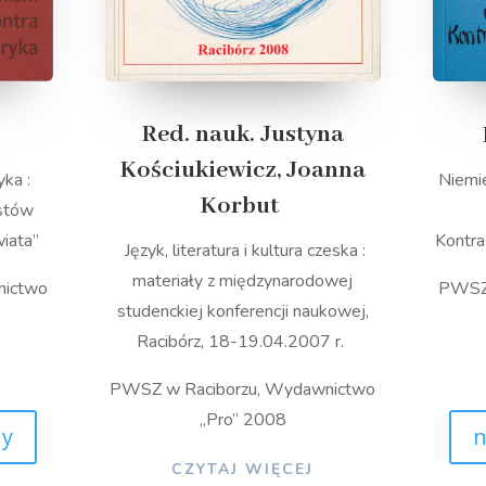
Red. nauk. Justyna
Kościukiewicz, Joanna
Niemie
yka :
Korbut
istów
Kontra
iata”
Język, literatura i kultura czeska :
materiały z międzynarodowej
PWSZ 
nictwo
studenckiej konferencji naukowej,
Racibórz, 18-19.04.2007 r.
PWSZ w Raciborzu, Wydawnictwo
„Pro” 2008
n
ny
CZYTAJ WIĘCEJ