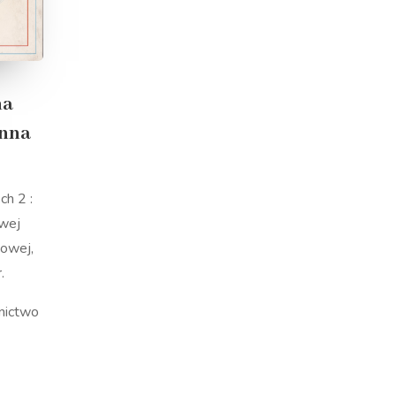
na
anna
ch 2 :
owej
kowej,
.
nictwo