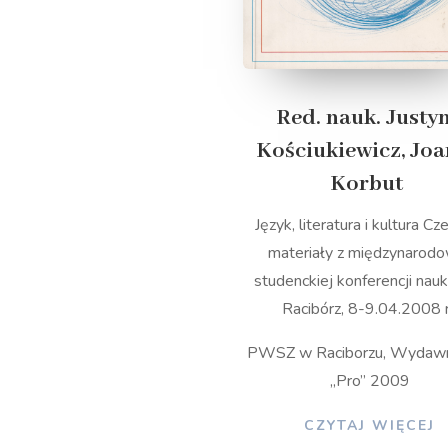
Red. nauk.
Justy
Kościukiewicz, Jo
Korbut
Język, literatura i kultura Cze
materiały z międzynarod
studenckiej konferencji nau
Racibórz, 8-9.04.2008 r
PWSZ w Raciborzu, Wydaw
„Pro” 2009
CZYTAJ WIĘCEJ