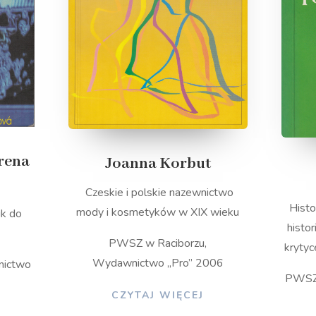
Irena
Joanna Korbut
Czeskie i polskie nazewnictwo
Histo
mody i kosmetyków w XIX wieku
ik do
histor
PWSZ w Raciborzu,
krytyc
Wydawnictwo
„Pro”
2006
nictwo
PWSZ 
CZYTAJ WIĘCEJ