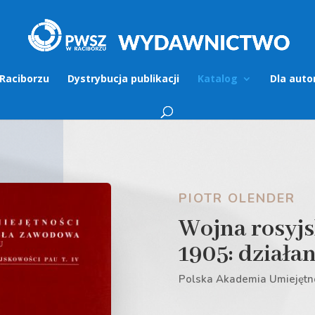
Raciborzu
Dystrybucja publikacji
Katalog
Dla auto
PIOTR OLENDER
Wojna rosyjs
1905: działa
Polska Akademia Umiejętn