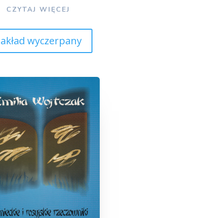
CZYTAJ WIĘCEJ
akład wyczerpany