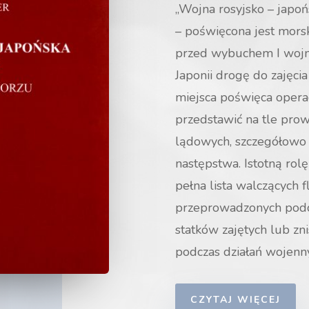
„
Wojna rosyjsko – japoń
– poświęcona jest morsk
przed wybuchem I wojny
Japonii drogę do zajęci
miejsca poświęca operac
przedstawić na tle pro
lądowych, szczegółowo 
następstwa.
Istotną rolę
pełna lista walczących 
przeprowadzonych podc
statków zajętych lub zni
podczas działań wojenn
CZYTAJ WIĘCEJ