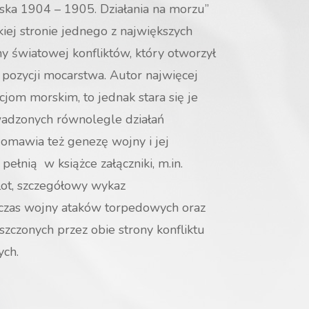
ska 1904 – 1905. Działania na morzu”
iej stronie jednego z największych
 światowej konfliktów, który otworzył
a pozycji mocarstwa. Autor najwięcej
jom morskim, to jednak stara się je
wadzonych równolegle działań
omawia też genezę wojny i jej
 pełnią w książce załączniki, m.in.
flot, szczegółowy wykaz
zas wojny ataków torpedowych oraz
szczonych przez obie strony konfliktu
ych.