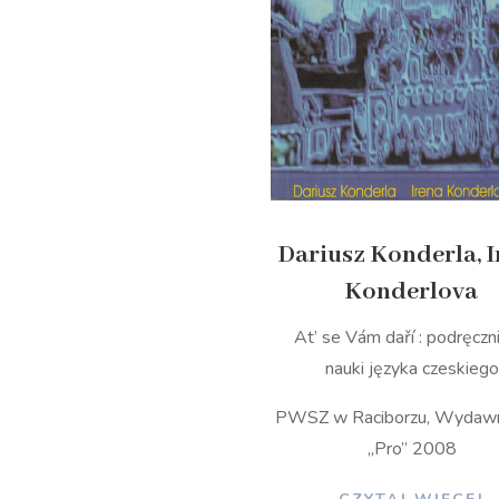
Dariusz Konderla, 
Konderlova
At’ se Vám daří : podręczn
nauki języka czeskiego
PWSZ w Raciborzu, Wydaw
„Pro” 2008