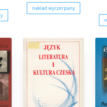
nakład wyczerpany
ny
n