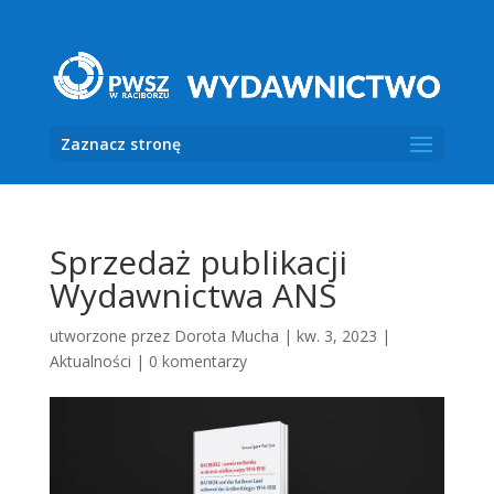
Zaznacz stronę
Sprzedaż publikacji
Wydawnictwa ANS
utworzone przez
Dorota Mucha
|
kw. 3, 2023
|
Aktualności
|
0 komentarzy